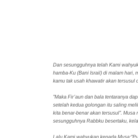
Dan sesungguhnya telah Kami wahyuk
hamba-Ku (Bani Israil) di malam hari, m
kamu tak usah khawatir akan tersusul d
”Maka Fir’aun dan bala tentaranya dap
setelah kedua golongan itu saling mel
kita benar-benar akan tersusul”. Musa 
sesungguhnya Rabbku besertaku, kelak
Lalu Kami wahyukan kepada Musa:”Puku