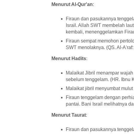
Menurut Al-Qur'an
:
Firaun dan pasukannya tenggel
Israil. Allah SWT membelah lau
kembali, menenggelamkan Firau
Firaun sempat memohon pertolo
SWT menolaknya. (QS. Al-A'raf:
Menurut Hadits
:
Malaikat Jibril menampar waja
sebelum tenggelam. (HR. Ibnu K
Malaikat jibril menyumbat mulut
Firaun tenggelam dengan perhi
pantai. Bani Israil melihatnya d
Menurut Taurat
:
Firaun dan pasukannya tenggela