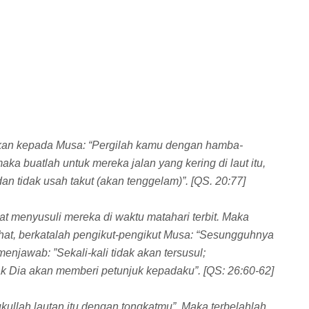
an kepada Musa: “Pergilah kamu dengan hamba-
aka buatlah untuk mereka jalan yang kering di laut itu,
an tidak usah takut (akan tenggelam)”. [QS. 20:77]
at menyusuli mereka di waktu matahari terbit. Maka
ihat, berkatalah pengikut-pengikut Musa: “Sesungguhnya
menjawab: ”Sekali-kali tidak akan tersusul;
 Dia akan memberi petunjuk kepadaku”. [QS: 26:60-62]
llah lautan itu dengan tongkatmu”. Maka terbelahlah