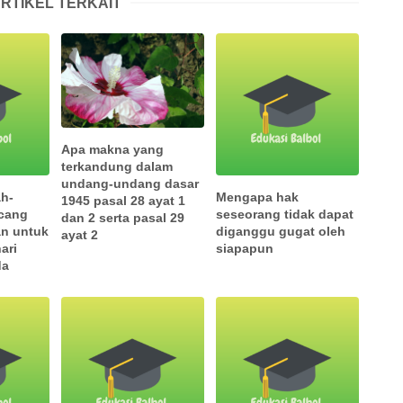
RTIKEL TERKAIT
Apa makna yang
terkandung dalam
undang-undang dasar
ah-
Mengapa hak
1945 pasal 28 ayat 1
cang
seseorang tidak dapat
dan 2 serta pasal 29
an untuk
diganggu gugat oleh
ayat 2
ari
siapapun
da