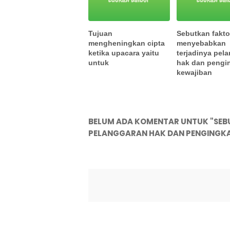
Tujuan
Sebutkan fakto
mengheningkan cipta
menyebabkan
ketika upacara yaitu
terjadinya pel
untuk
hak dan pengi
kewajiban
BELUM ADA KOMENTAR UNTUK "SEB
PELANGGARAN HAK DAN PENGINGK