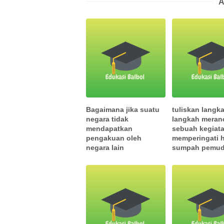
A
Bagaimana jika suatu
tuliskan langk
negara tidak
langkah meran
mendapatkan
sebuah kegiat
pengakuan oleh
memperingati h
negara lain
sumpah pemu