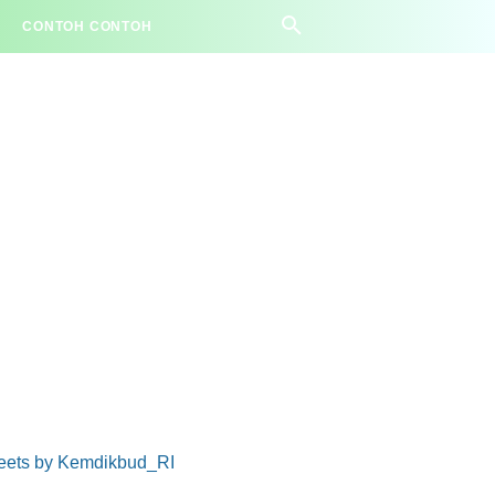
CONTOH CONTOH
eets by Kemdikbud_RI