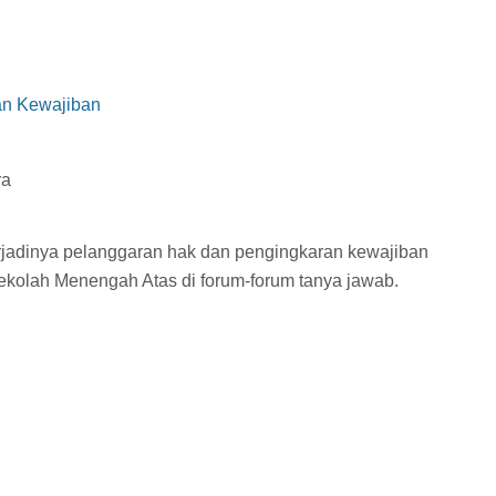
an Kewajiban
ra
rjadinya pelanggaran hak dan pengingkaran kewajiban
ekolah Menengah Atas di forum-forum tanya jawab.