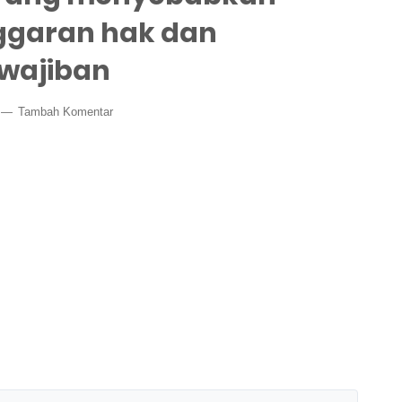
nggaran hak dan
wajiban
Tambah Komentar