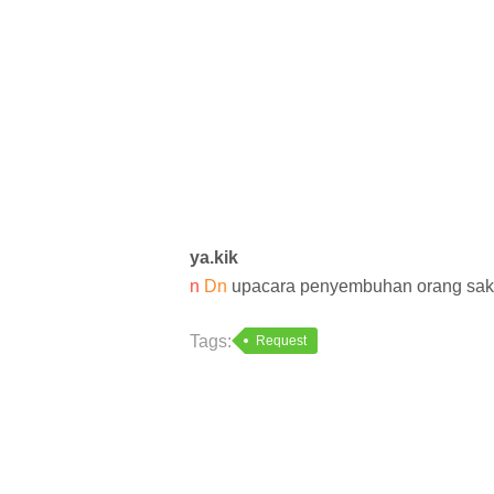
ya.kik
n
Dn
upacara penyembuhan orang saki
Tags:
Request