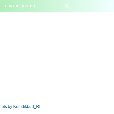
CONTOH CONTOH
eets by Kemdikbud_RI