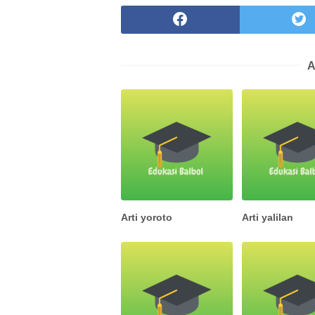
A
Arti yoroto
Arti yalilan