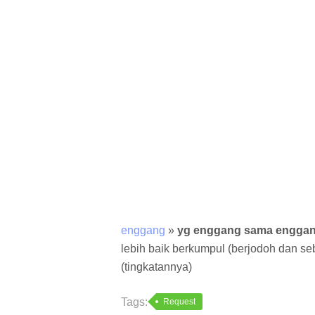
enggang
»
yg enggang sama enggang 
lebih baik berkumpul (berjodoh dan s
(tingkatannya)
Tags:
Request