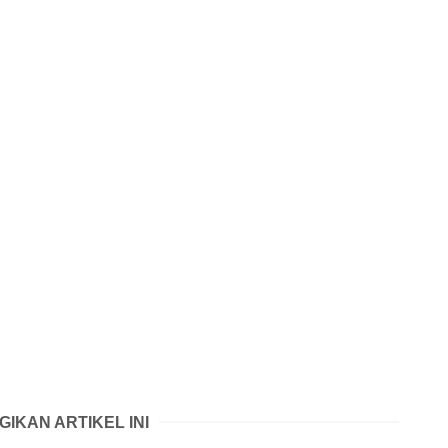
GIKAN ARTIKEL INI