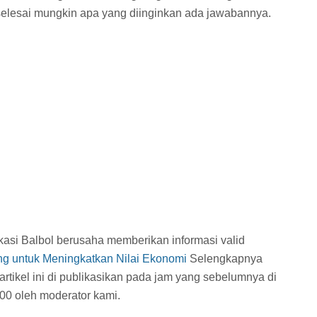
 selesai mungkin apa yang diinginkan ada jawabannya.
ukasi Balbol berusaha memberikan informasi valid
g untuk Meningkatkan Nilai Ekonomi
Selengkapnya
artikel ini di publikasikan pada jam
yang sebelumnya di
00 oleh moderator kami.