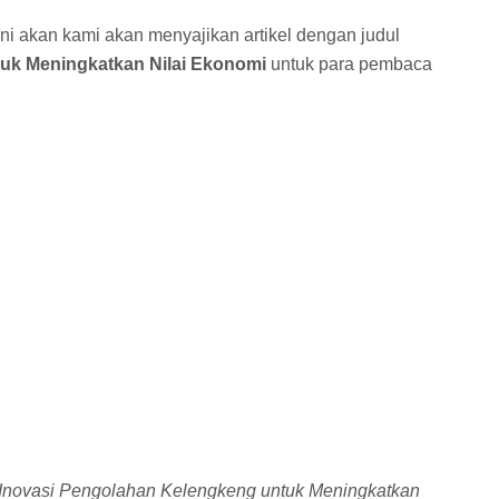
ni akan kami akan menyajikan artikel dengan judul
uk Meningkatkan Nilai Ekonomi
untuk para pembaca
Inovasi Pengolahan Kelengkeng untuk Meningkatkan