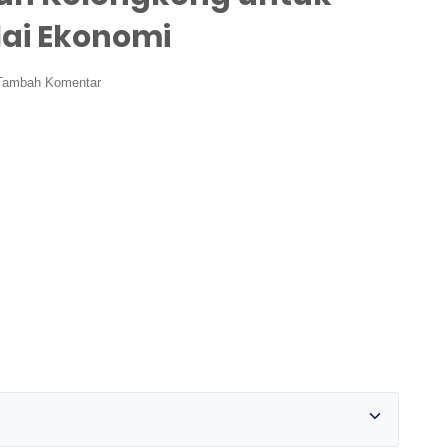
ai Ekonomi
Tambah Komentar