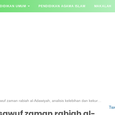
DIDIKAN UMUM
PENDIDIKAN AGAMA ISLAM
MAKALAH
YA JAWAB
aman rabiah al-Adawiyah, analisis kelebihan dan kekurangan ajaran tersebut
Tw
sawuf zaman rabiah al-