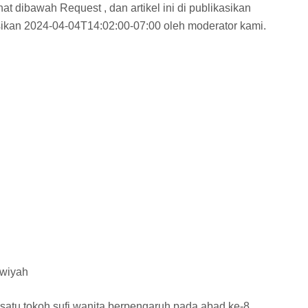
at dibawah Request , dan artikel ini di publikasikan
ikan 2024-04-04T14:02:00-07:00 oleh moderator kami.
awiyah
atu tokoh sufi wanita berpengaruh pada abad ke-8