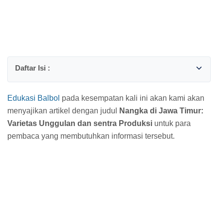
Edukasi Balbol
pada kesempatan kali ini akan kami akan
menyajikan artikel dengan judul
Nangka di Jawa Timur:
Varietas Unggulan dan sentra Produksi
untuk para
pembaca yang membutuhkan informasi tersebut.