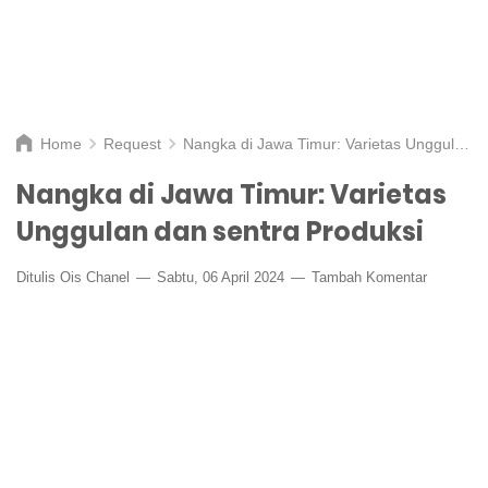
Home
Request
Nangka di Jawa Timur: Varietas Unggulan dan sentra Produksi
Nangka di Jawa Timur: Varietas
Unggulan dan sentra Produksi
Ditulis
Ois Chanel
Sabtu, 06 April 2024
Tambah Komentar