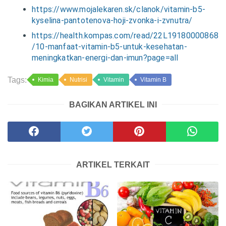
https://www.mojalekaren.sk/clanok/vitamin-b5-
kyselina-pantotenova-hoji-zvonka-i-zvnutra/
https://health.kompas.com/read/22L19180000868
/10-manfaat-vitamin-b5-untuk-kesehatan-
meningkatkan-energi-dan-imun?page=all
Tags:
Kimia
Nutrisi
Vitamin
Vitamin B
BAGIKAN ARTIKEL INI
ARTIKEL TERKAIT